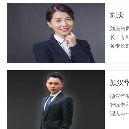
刘庆
刘庆智
长：专
务专长刘
颜汉
颜汉华智
智嵘专
理人丰··